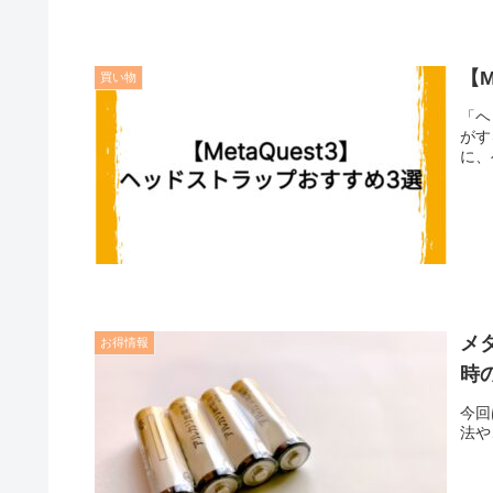
【
買い物
「ヘッ
がする…」 そんなお悩みは
に、
メ
お得情報
時
今回
法や