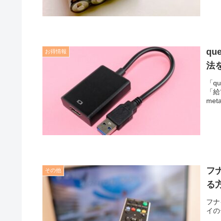
q
お得情報
法
「q
「給電よ
meta
フ
その他
る
フナ
イの