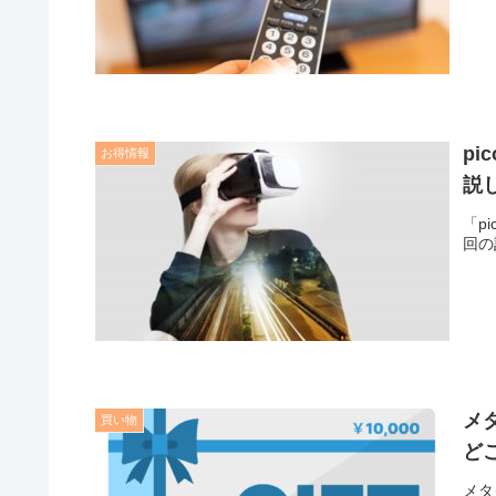
p
お得情報
説
「p
回の
メ
買い物
ど
メタ