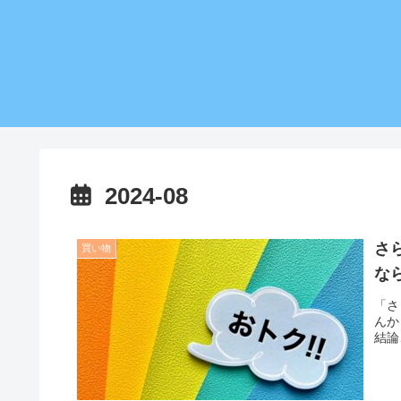
2024-08
さ
買い物
な
「さ
んか？ 毎日使う洗剤だからこそ、少しでも
結論