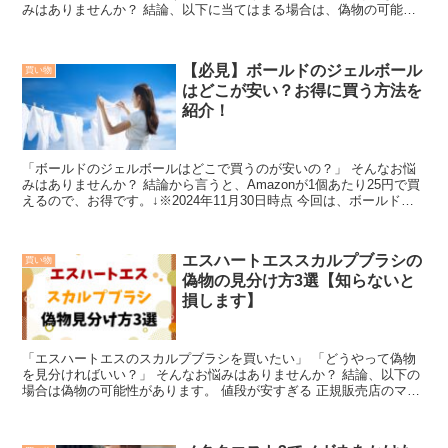
みはありませんか？ 結論、以下に当てはまる場合は、偽物の可能性
があります。 匂...
【必見】ボールドのジェルボール
買い物
はどこが安い？お得に買う方法を
紹介！
「ボールドのジェルボールはどこで買うのが安いの？」 そんなお悩
みはありませんか？ 結論から言うと、Amazonが1個あたり25円で買
えるので、お得です。↓※2024年11月30日時点 今回は、ボールドの
ジェルボールは...
エスハートエススカルプブラシの
買い物
偽物の見分け方3選【知らないと
損します】
「エスハートエスのスカルプブラシを買いたい」 「どうやって偽物
を見分ければいい？」 そんなお悩みはありませんか？ 結論、以下の
場合は偽物の可能性があります。 値段が安すぎる 正規販売店のマー
クが付いていな...